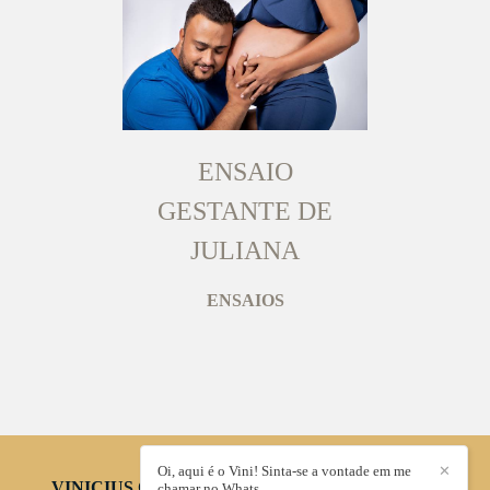
ENSAIO
GESTANTE DE
JULIANA
ENSAIOS
Oi, aqui é o Vini! Sinta-se a vontade em me
✕
VINICIUS OLIVEIRA FOTÓGRAFO
/
CONTATO
chamar no Whats.