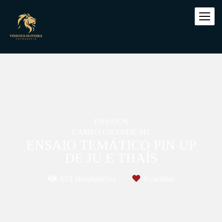
ENSAIOS
CAMPO GRANDE MS
ENSAIO TEMÁTICO PIN UP
DE JU E THAÍS
653
visualizações
0
curtidas