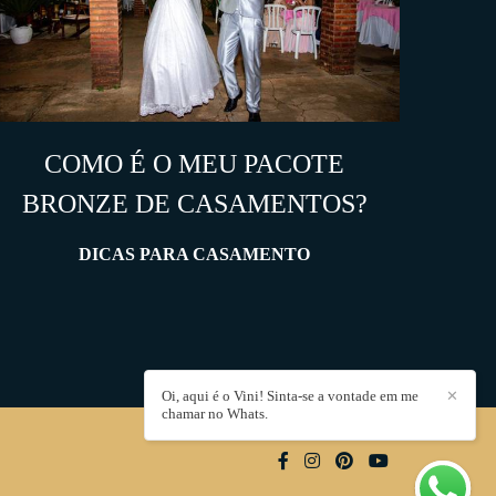
COMO É O MEU PACOTE
BRONZE DE CASAMENTOS?
DICAS PARA CASAMENTO
Oi, aqui é o Vini! Sinta-se a vontade em me
✕
chamar no Whats.