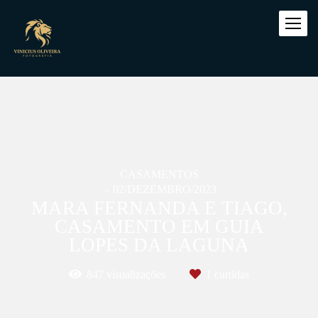
CASAMENTOS
02/DEZEMBRO/2023
MARA FERNANDA E TIAGO,
CASAMENTO EM GUIA
LOPES DA LAGUNA
847
visualizações
1
curtidas